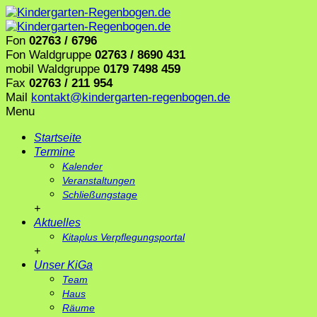
Fon
02763 / 6796
Fon Waldgruppe
02763 / 8690 431
mobil Waldgruppe
0179 7498 459
Fax
02763 / 211 954
Mail
kontakt@kindergarten-regenbogen.de
Menu
Startseite
Termine
Kalender
Veranstaltungen
Schließungstage
+
Aktuelles
Kitaplus Verpflegungsportal
+
Unser KiGa
Team
Haus
Räume